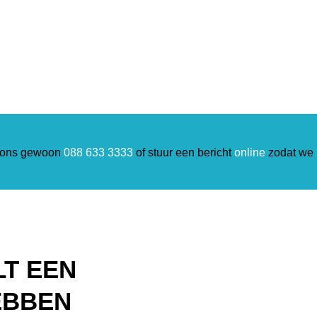
l ons gewoon
088 633 3333
of stuur een bericht
online
zodat we 
LT EEN
EBBEN