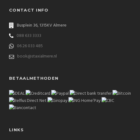
CONTACT INFO
Busplein 36, 1315KV Almere
088 633 3333
06 26 033 485
book@staxialmere.nl
BETAALMETHODEN
LINKS